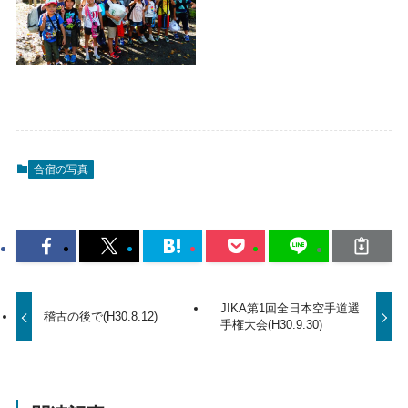
合宿の写真
JIKA第1回全日本空手道選
稽古の後で(H30.8.12)
手権大会(H30.9.30)